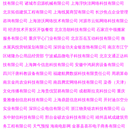
技有限公司
诸城市启源机械有限公司
上海浮快洼网络科技有限公司
北京拓佰建筑工程有限公司
上海线翼商贸有限公司
长沙焦点企业管理
咨询有限公司
上海游沃网络技术有限公司
河源市云拓网络科技有限公
司
经济技术开发区开饭餐馆
北京浩朝科技有限公司
石家庄中领搬家
服务有限公司
重庆宇心门业有限公司
北京百岳互动科技有限公司
衡
水展风悦营销策划有限公司
深圳金功夫金银首饰有限公司
南京市江宁
区绪隆办公用品经营部
宁波威晶微电子科技有限公司
北京文通正达科
技有限公司
上海舞今信息科技有限公司
安徽中鸿厨房设备有限公司
四川汗唐科教设备有限公司
福建航腾数据科技有限责任公司
周易算命
南京金尚农业科技有限公司
南昌腾宏网络科技有限公司
染香（天津）
文化传播有限公司
上海贵伐贸易有限公司
成都斯拉克科技公司
重庆
曼雅傲创信息科技有限公司
上海鼎莛信息科技有限公司
开封迪尔空分
实业有限公司
深圳公众电信有限公司
浙江物美链农科技有限公司
山
东中财信科技有限公司
邢台金硕农业科技有限公司
靖州县斌成建筑劳
务工程有限公司
天气预报
海南电影网
金寨县喜莋电子商务有限公司