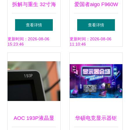
拆解与重生 32寸海
爱国者aigo F960W
信液晶与“瑕疵”背
清晰大图下的实力
查看详情
查看详情
后的技术漫谈
派LCD显示器
更新时间：2026-08-06
更新时间：2026-08-06
15:23:46
11:10:46
AOC 193P液晶显
华硕电竞显示器钜